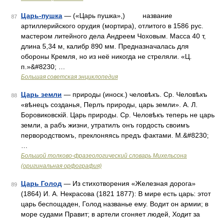
Царь-пушка
— («Царь пушка»,) название
87
артиллерийского орудия (мортира), отлитого в 1586 рус.
мастером литейного дела Андреем Чоховым. Масса 40 т,
длина 5,34 м, калибр 890 мм. Предназначалась для
обороны Кремля, но из неё никогда не стреляли. «Ц.
п.»&#8230; …
Большая советская энциклопедия
Царь земли
— природы (иноск.) человѣкъ. Ср. Человѣкъ
88
«вѣнецъ созданья, Перлъ природы, царь земли». А. Л.
Боровиковскій. Царь природы. Ср. Человѣкъ теперь не царь
земли, а рабъ жизни, утратилъ онъ гордость своимъ
первородствомъ, преклоняясь предъ фактами. М.&#8230;
…
Большой толково-фразеологический словарь Михельсона
(оригинальная орфография)
Царь Голод
— Из стихотворения «Железная дорога»
89
(1864) И. А. Некрасова (1821 1877): В мире есть царь: этот
царь беспощаден, Голод названье ему. Водит он армии; в
море судами Правит; в артели сгоняет людей, Ходит за