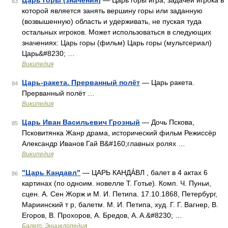
Царь горы (значения)
— Царь горы игра, задачей игрока в
83
которой является занять вершину горы или заданную
(возвышенную) область и удерживать, не пуская туда
остальных игроков. Может использоваться в следующих
значениях: Царь горы (фильм) Царь горы (мультсериал)
Царь&#8230; …
Википедия
Царь-ракета. Прерванный полёт
— Царь ракета.
84
Прерванный полёт …
Википедия
Царь Иван Васильевич Грозный
— Дочь Пскова,
85
Псковитянка Жанр драма, исторический фильм Режиссёр
Александр Иванов Гай В&#160;главных ролях …
Википедия
"Царь Кандавл"
— ЦАРЬ КАНДÁВЛ , балет в 4 актах 6
86
картинах (по одноим. новелле Т. Готье). Комп. Ч. Пуньи,
сцен. А. Сен Жорж и М. И. Петипа. 17.10.1868, Петербург,
Мариинский т р, балетм. М. И. Петипа, худ. Г. Г. Вагнер, В.
Егоров, В. Прохоров, А. Бредов, A. A.&#8230; …
Балет. Энциклопедия