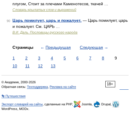
плугом, Стоит за плечами Каменотесов, ткачей …
Словарь крылатых слов и выражений
Царь помилует, царь и пожалует.
— Царь помилует, царь
90
и пожалует. См. ЦАРЬ …
В.И. Даль. Пословицы русского народа
Страницы
←
Предыдущая
Следующая
→
1
2
3
4
5
6
7
8
9
10
11
12
13
© Академик, 2000-2026
18+
Обратная связь:
Техподдержка
,
Реклама на сайте
👣 Путешествия
Экспорт словарей на сайты
, сделанные на PHP,
Joomla,
Drupal,
WordPress, MODx.