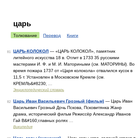
царь
Толкование
Перевод
Книги
ЦАРЬ-КОЛОКОЛ
— «ЦАРЬ КОЛОКОЛ», памятник
81
литейного искусства 18 в. Отлит в 1733 35 русскими
мастерами И. Ф. и М. И. Маториными (см. МАТОРИНЫ). Во
время пожара 1737 от «Царя колокола» отвалился кусок в
11,5 т. Установлен в Московском Кремле (см.
КРЕМЛЬ&#8230; …
Энциклопедический словарь
Царь Иван Васильевич Грозный (фильм)
— Царь Иван
82
Васильевич Грозный Дочь Пскова, Псковитянка Жанр
драма, исторический фильм Режиссёр Александр Иванов
Гай В&#160;главных ролях …
Википедия